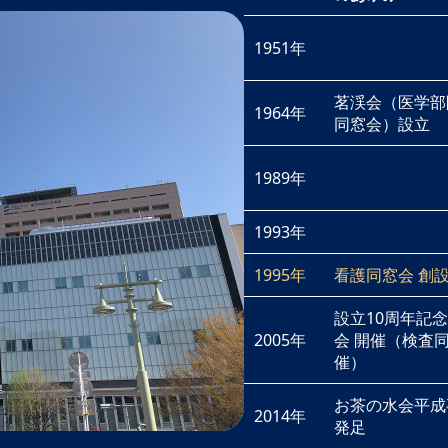
1951年
茗渓会（医学部
1964年
同窓会）設立
1989年
1993年
1995年
看護同窓会 創
設立10周年記
2005年
会 開催（検査
催）
お茶の水会平成
2014年
発足