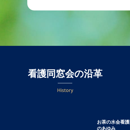
看護同窓会の沿革
History
お茶の水会看護
のあゆみ