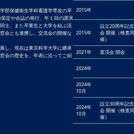
2015年
学部保健衛生学科看護学専攻の卒
の策定や会誌の発行、年１回の講演
同士、また卒業生と大学を結ぶ活
設立20周年記
2015年
会 開催（検査
窓会とも連携し、交流会の開催な
催）
展し、現在は東京科学大学に継承
2021年
茗渓会 閉会
窓会の歴史を、年表に沿ってご紹
2024年
2024年
10月
設立30周年記
2024年
会 開催（検査
10月
催）