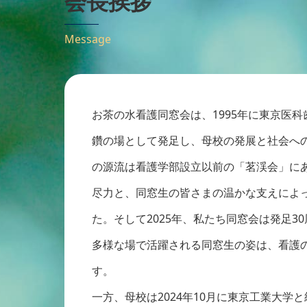
会長挨拶
Message
お茶の水看護同窓会は、1995年に東京医
鑽の場として発足し、母校の発展と社会へ
の源流は看護学部設立以前の「茗渓会」に
尽力と、同窓生の皆さまの温かな支えによ
た。そして2025年、私たち同窓会は発足
多様な場で活躍される同窓生の姿は、看護
す。
一方、母校は2024年10月に東京工業大